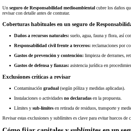
Un
seguro de Responsabilidad medioambiental
cubre los daños que
revisar con detalle antes de contratar.
Coberturas habituales en un seguro de Responsabili
Daños a recursos naturales:
suelo, agua, fauna y flora, así c
Responsabilidad civil frente a terceros:
reclamaciones por con
Gastos de prevención y contención:
limpieza de derrames, reti
Gastos de defensa y fianzas:
asistencia jurídica en procedimie
Exclusiones críticas a revisar
Contaminación
gradual
(según póliza y medidas aplicadas).
Instalaciones o actividades
no declaradas
en la propuesta.
Límites y
sub-límites
en retirada de residuos, transporte y med
Revisar estas exclusiones y sublímites es clave para evitar huecos de 
Cómo fijar capitales y sublímites en un s