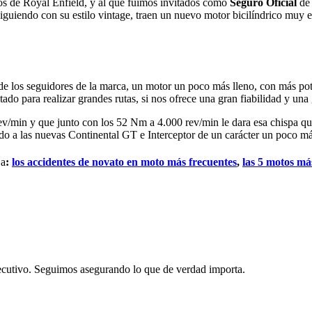
os de Royal Enfield, y al que fuimos invitados como
Seguro Oficial
de 
siguiendo con su estilo vintage, traen un nuevo motor bicilíndrico muy 
 de los seguidores de la marca, un motor un poco más lleno, con más po
do para realizar grandes rutas, si nos ofrece una gran fiabilidad y una
v/min y que junto con los 52 Nm a 4.000 rev/min le dara esa chispa que
do a las nuevas Continental GT e Interceptor de un carácter un poco m
 a
:
los accidentes de novato en moto más frecuentes
,
las 5 motos má
secutivo. Seguimos asegurando lo que de verdad importa.