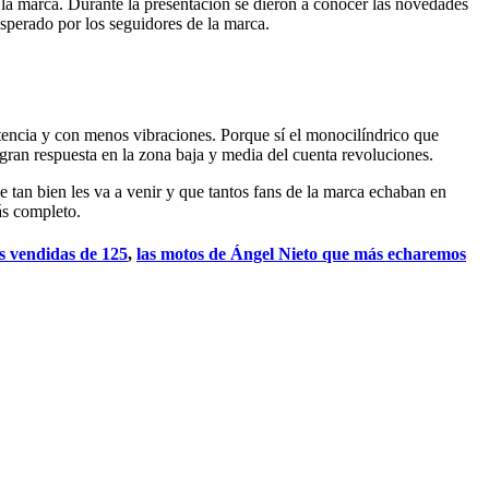
la marca. Durante la presentación se dieron a conocer las novedades
esperado por los seguidores de la marca.
tencia y con menos vibraciones. Porque sí el monocilíndrico que
 gran respuesta en la zona baja y media del cuenta revoluciones.
 tan bien les va a venir y que tantos fans de la marca echaban en
ás completo.
s vendidas de 125
,
las motos de Ángel Nieto que más echaremos