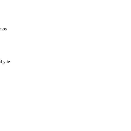
amos
d y te